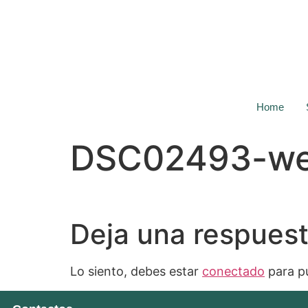
Home
DSC02493-w
Deja una respues
Lo siento, debes estar
conectado
para pu