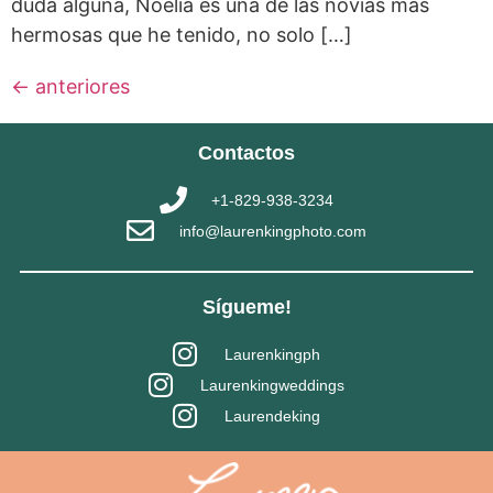
duda alguna, Noelia es una de las novias más
hermosas que he tenido, no solo […]
←
anteriores
Contactos
+1-829-938-3234
info@laurenkingphoto.com
Sígueme!
Laurenkingph
Laurenkingweddings
Laurendeking